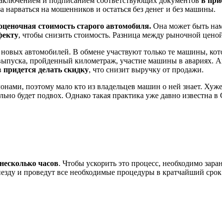
 заключением и подписанием соответствующих документов
в при
а нарваться на мошенников и остаться без денег и без машины.
оценочная стоимость старого автомобиля.
Она может быть нам
фекту
, чтобы снизить стоимость. Разница между рыночной ценой
 новых автомобилей. В обмене участвуют только те машины, ко
выпуска, пройденный километраж, участие машины в авариях. А
в
придется делать скидку
, что снизит выручку от продажи.
онами, поэтому мало кто из владельцев машин о ней знает. Хуже 
ельно будет подвох. Однако такая практика уже давно известна 
 несколько часов
. Чтобы ускорить это процесс, необходимо зара
иезду и проведут все необходимые процедуры в кратчайший срок