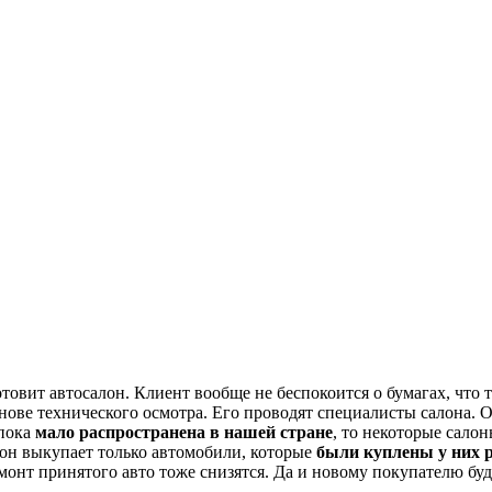
вит автосалон. Клиент вообще не беспокоится о бумагах, что т
нове технического осмотра. Его проводят специалисты салона. 
 пока
мало распространена в нашей стране
, то некоторые сало
алон выкупает только автомобили, которые
были куплены у них 
емонт принятого авто тоже снизятся. Да и новому покупателю бу