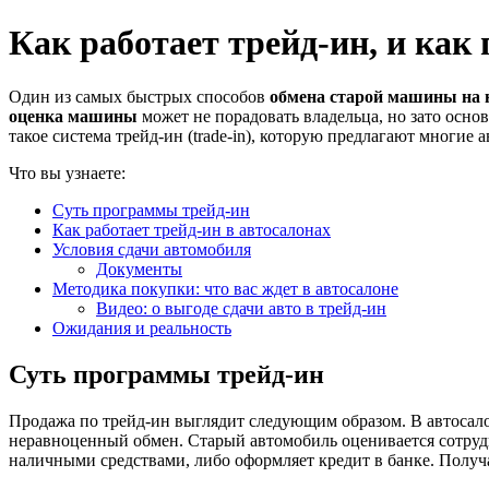
Как работает трейд-ин, и как
Один из самых быстрых способов
обмена старой машины на 
оценка машины
может не порадовать владельца, но зато осно
такое система трейд-ин (trade-in), которую предлагают многие 
Что вы узнаете:
Суть программы трейд-ин
Как работает трейд-ин в автосалонах
Условия сдачи автомобиля
Документы
Методика покупки: что вас ждет в автосалоне
Видео: о выгоде сдачи авто в трейд-ин
Ожидания и реальность
Суть программы трейд-ин
Продажа по трейд-ин выглядит следующим образом. В автосало
неравноценный обмен. Старый автомобиль оценивается сотру
наличными средствами, либо оформляет кредит в банке. Получа