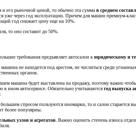
 и его рыночной ценой, то обычно эта сумма
в среднем состав
ся уже через год эксплуатации. Причем для машин премиум-класс
ющий год снижает цену еще на 10%.
я, то оно составит до 50%.
Большие требования предъявляет автосалон к
юридическому и те
машина не находится под арестом, не числиться среди угнанных
ственных органов.
ейшем машина будет выставлена на продажу, поэтому важно чтобы
бо в ином автосервисе. Обязательно учитываются
год выпуска 
.
 большим спросом пользуются иномарки, то и салон старается 
нт более популярны.
ельных узлов и агрегатов
. Важно оценить степень износа отде
биля.