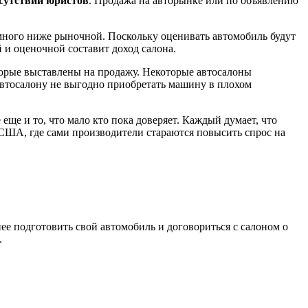
сутствии юристов
. Продажа на авторынке или по объявлению
ного ниже рыночной. Поскольку оценивать автомобиль будут
 и оценочной составит доход салона.
торые выставлены на продажу. Некоторые автосалоны
втосалону не выгодно приобретать машину в плохом
еще и то, что мало кто пока доверяет. Каждый думает, что
в США, где сами производители стараются повысить спрос на
нее подготовить свой автомобиль и договориться с салоном о
.